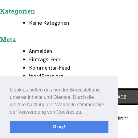
Kategorien
Keine Kategorien
Meta
Anmelden
Eintrags-Feed
Kommentar-Feed
WordPress.org
Cookies helfen uns bei der Bereitstellung
KONTAKT
|
IMPRESSUM
|
DATENSCHUTZ
|
AGB
unserer Inhalte und Dienste. Durch die
weitere Nutzung der Webseite stimmen Sie
der Verwendung von Cookies zu.
Schubert Grosshandlung für Bedachungen und Spenglerei ist Ihr
Partner für
Okay!
Trapezbleche und Sandwich-Elemente in Kefenrod.