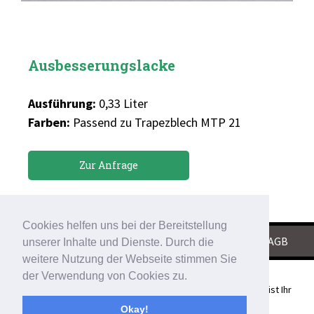
Ausbesserungslacke
Ausführung:
0,33 Liter
Farben:
Passend zu Trapezblech MTP 21
Zur Anfrage
Cookies helfen uns bei der Bereitstellung
KONTAKT
|
IMPRESSUM
|
DATENSCHUTZ
|
AGB
unserer Inhalte und Dienste. Durch die
weitere Nutzung der Webseite stimmen Sie
der Verwendung von Cookies zu.
Schubert Grosshandlung für Bedachungen und Spenglerei ist Ihr
Partner für
Okay!